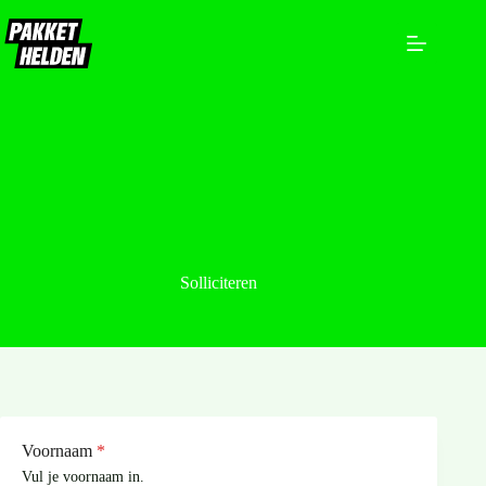
Ga
naar
de
inhoud
Solliciteren
Voornaam
*
Vul je voornaam in.